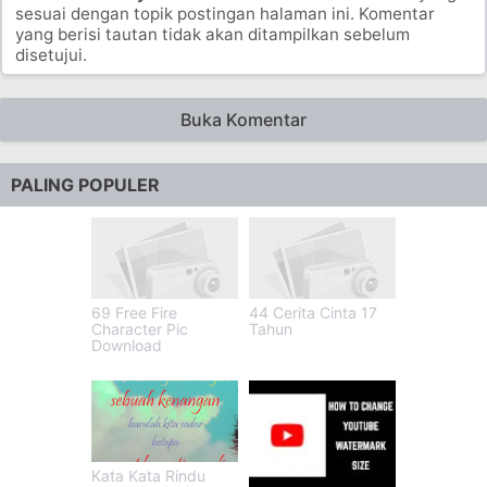
sesuai dengan topik postingan halaman ini. Komentar
yang berisi tautan tidak akan ditampilkan sebelum
disetujui.
Buka Komentar
PALING POPULER
69 Free Fire
44 Cerita Cinta 17
Character Pic
Tahun
Download
Kata Kata Rindu