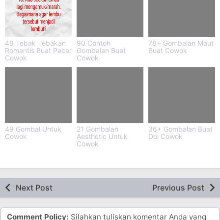
48 Tebak Tebakan
90 Contoh
78+ Gombalan Maut
Romantis Buat Pacar
Gombalan Buat
Buat Cowok
Cowok
Cowok
49 Gombal Untuk
21 Gombalan
36+ Gombalan Buat
Cowok
Aesthetic Untuk
Doi Cowok
Cowok
Next Post
Previous Post
Comment Policy:
Silahkan tuliskan komentar Anda yang