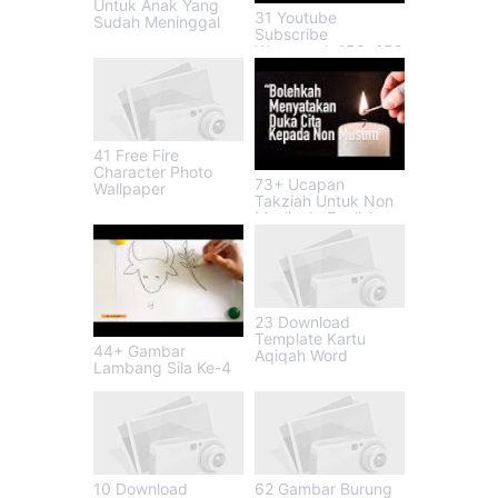
Untuk Anak Yang
31 Youtube
Sudah Meninggal
Subscribe
Watermark 150x150
41 Free Fire
Character Photo
73+ Ucapan
Wallpaper
Takziah Untuk Non
Muslim In English
23 Download
Template Kartu
44+ Gambar
Aqiqah Word
Lambang Sila Ke-4
10 Download
62 Gambar Burung