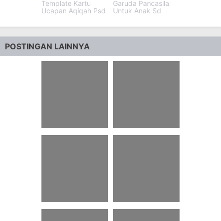
Template Kartu
Garuda Pancasila
Ucapan Aqiqah Psd
Untuk Anak Sd
POSTINGAN LAINNYA
52 Sandiwara
22 Pantun Gombal
Bahasa Jawa 4
Anak Medan
Orang
54 Kata Kata Gus
99 Download Novel
Maksum Pagar
Terjemahan Pdf