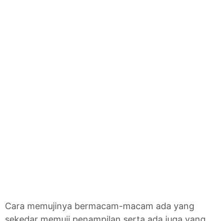
Cara memujinya bermacam-macam ada yang
sekedar memuji penampilan serta ada juga yang