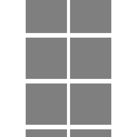
64 Kata-Kata Lucu
36 Teka Teki
Di Cup Minuman
Hongkong Malam Ini
Datu Sunggul
60 Haechan
54 Semoga
Motivational Quotes
Lelahnya Menjadi
Berkah
54 Haechan Quotes
16 Tulisan Di Cup
Funny
Minuman