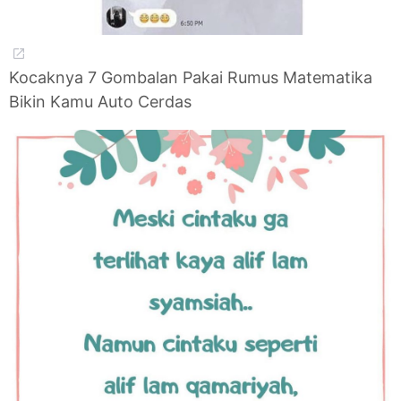
Kocaknya 7 Gombalan Pakai Rumus Matematika
Bikin Kamu Auto Cerdas