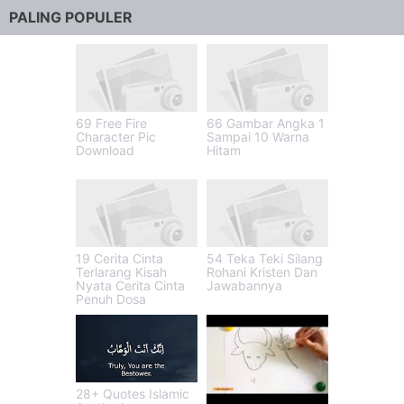
PALING POPULER
69 Free Fire
66 Gambar Angka 1
Character Pic
Sampai 10 Warna
Download
Hitam
19 Cerita Cinta
54 Teka Teki Silang
Terlarang Kisah
Rohani Kristen Dan
Nyata Cerita Cinta
Jawabannya
Penuh Dosa
28+ Quotes Islamic