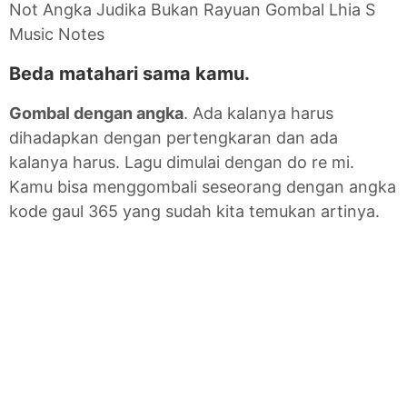
Not Angka Judika Bukan Rayuan Gombal Lhia S
Music Notes
Beda matahari sama kamu.
Gombal dengan angka
. Ada kalanya harus
dihadapkan dengan pertengkaran dan ada
kalanya harus. Lagu dimulai dengan do re mi.
Kamu bisa menggombali seseorang dengan angka
kode gaul 365 yang sudah kita temukan artinya.