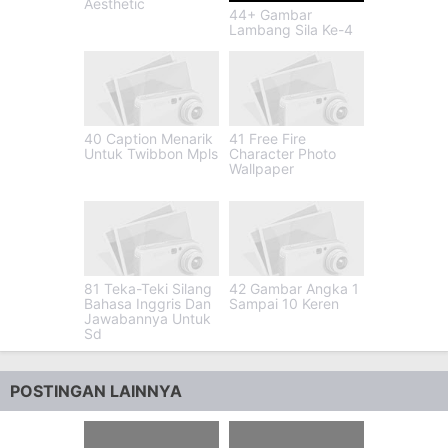
Aesthetic
44+ Gambar
Lambang Sila Ke-4
40 Caption Menarik
41 Free Fire
Untuk Twibbon Mpls
Character Photo
Wallpaper
81 Teka-Teki Silang
42 Gambar Angka 1
Bahasa Inggris Dan
Sampai 10 Keren
Jawabannya Untuk
Sd
POSTINGAN LAINNYA