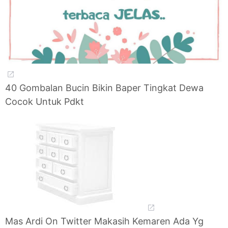
40 Gombalan Bucin Bikin Baper Tingkat Dewa
Cocok Untuk Pdkt
Mas Ardi On Twitter Makasih Kemaren Ada Yg