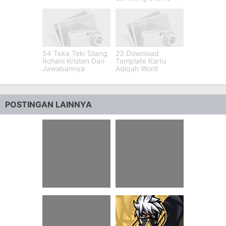
54 Teka Teki Silang
23 Download
Rohani Kristen Dan
Template Kartu
Jawabannya
Aqiqah Word
POSTINGAN LAINNYA
33 Lirik Sholawat
66+ Teks Sholawat
Nabi Muhammad
Ujang Bustomi
Saw Terbaik Dan
Terindah