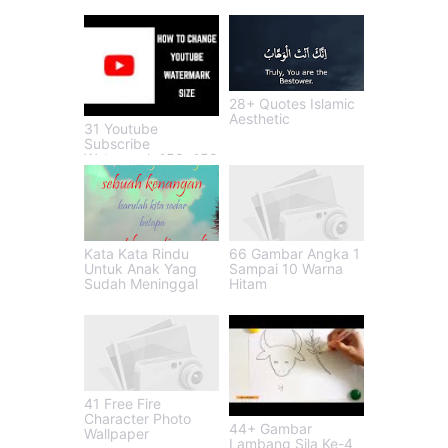
28+ Quotes Islamic
Aesthetic
31 Youtube
Subscribe
Watermark 150x150
Kata Kata Rindu
66 Gambar Angka 1
Untuk Anak Yang
Sampai 10 Warna
Sudah Meninggal
Hitam
41 Free Fire
Character Photo
44+ Gambar
Wallpaper
Lambang Sila Ke-4