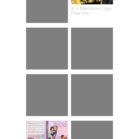
51+ Mentahan Logo
Free Fire
99 Gombal Huruf
Kecil N Apa
78+ Contoh Kutipan
24+ Kata Kata Bikin
Langsung Pendek
Baper Wanita Lewat
Dan Panjang
Chat
47 Ucapan Terima
92+ Caption Wisuda
Kasih Atas Doa
Instagram Untuk Diri
Belasungkawa
Sendiri