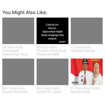
You Might Also Like:
58 Kata-kata
88 Kata Kata
73 Kata Kata
Kehilangan
Sindiran Halus Buat
Gombal Pelangi
Seseorang Yang
Orang Munafik
Meninggal
88+ Kata-kata
93+ Kata Kata
61 Kata Kata Calon
Quotes Berkelas
Syekh Siti Jenar
Kepala Desa