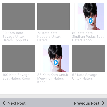
39 Kata-kata
73 Kata Kata
89 Kata Kata
Savage Untuk
Kpopers Untuk
Sindiran Pedas Buat
Haters Kpop Bts
Haters
Haters Kpop
100 Kata Savage
36 Kata Kata Untuk
52 Kata Savage
Buat Haters Kpop
Menyindir Haters
Untuk Haters
Kpop
Next Post
Previous Post