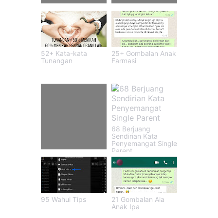
51+ Kata-kata Jawa
29 Kata2 Di Cup
Ambyar
Minuman
52+ Kata-kata
25+ Gombalan Anak
Tunangan
Farmasi
68 Berjuang
Sendirian Kata
Penyemangat Single
Parent
97+ Kata Kata
Perjuangan Untuk
Anak Istri
95 Wahui Tips
21 Gombalan Ala
Anak Ipa