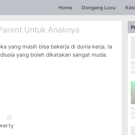
Skip to main content
Home
Dongeng Lucu
Kat
P
 Parent Untuk Anaknya
a yang masih bisa bekerja di dunia kerja. Ia
 diusia yang boleh dikatakan sangat muda.
69
Ch
D
Ka
U
S
Qwerty