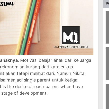
P
51
P
k anaknya
. Motivasi belajar anak dari keluarga
erekonomian kurang dari kata cukup
it akan tetapi melihat dari. Namun Nikita
sa menjadi single parent untuk ketiga
9
t is the desire of each parent when have
Pa
R
is stage of development.