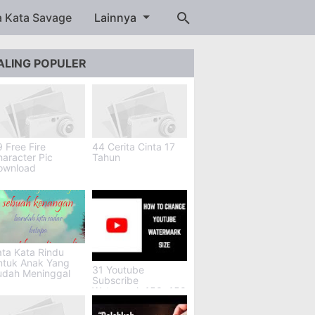
a Kata Savage
Lainnya
ALING POPULER
 Free Fire
44 Cerita Cinta 17
aracter Pic
Tahun
ownload
ta Kata Rindu
ntuk Anak Yang
31 Youtube
udah Meninggal
Subscribe
Watermark 150x150