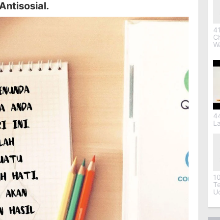
Antisosial.
41
C
W
4
L
1
T
U