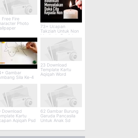
 Free Fire
haracter Photo
73+ Ucapan
allpaper
Takziah Untuk Non
Muslim In English
23 Download
Template Kartu
4+ Gambar
Aqiqah Word
ambang Sila Ke-4
0 Download
62 Gambar Burung
emplate Kartu
Garuda Pancasila
capan Aqiqah Psd
Untuk Anak Sd