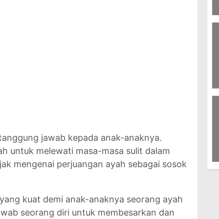
6
U
M
8
S
P
Pi
rtanggung jawab kepada anak-anaknya.
bah untuk melewati masa-masa sulit dalam
bijak mengenai perjuangan ayah sebagai sosok
13
Ke
 yang kuat demi anak-anaknya seorang ayah
jawab seorang diri untuk membesarkan dan