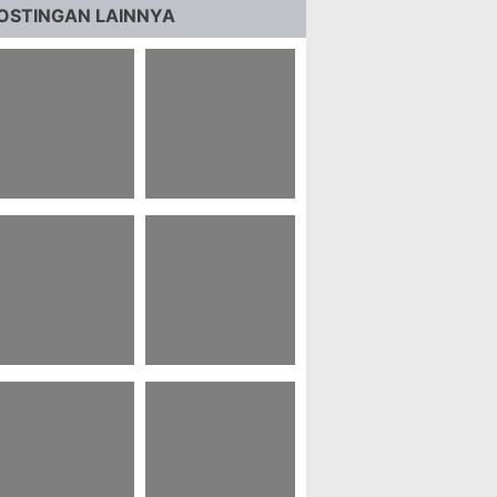
OSTINGAN LAINNYA
 Naskah Iklan
98 Script Voice
roduk
Over Iklan Layanan
Masyarakat
5 Dongeng Buat
99 Teka Teki Silang
car Tidur Ldr
Geografi Kelas 11
omantis