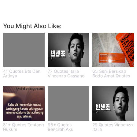
You Might Also Like:
41 Quotes Bts Dan
77 Quotes Italia
65 Seni Bersikap
Artinya
Vincenzo Cassano
Bodo Amat Quotes
81+ Quotes Tentang
96+ Quotes
29 Quotes Vincenzo
Hukum
Bencilah Aku
Italia