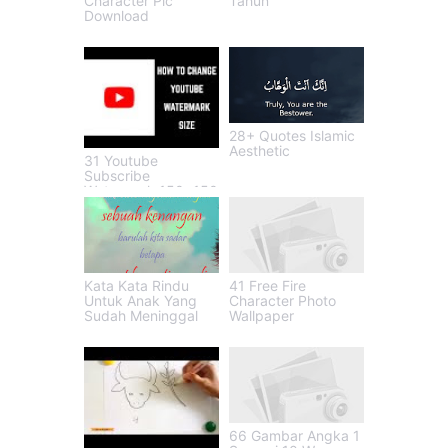
Character Pic
Tahun
Download
28+ Quotes Islamic
Aesthetic
31 Youtube
Subscribe
Watermark 150x150
Kata Kata Rindu
41 Free Fire
Untuk Anak Yang
Character Photo
Sudah Meninggal
Wallpaper
66 Gambar Angka 1