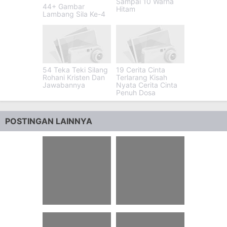
Sampai 10 Warna
44+ Gambar
Hitam
Lambang Sila Ke-4
54 Teka Teki Silang
19 Cerita Cinta
Rohani Kristen Dan
Terlarang Kisah
Jawabannya
Nyata Cerita Cinta
Penuh Dosa
POSTINGAN LAINNYA
23 Tebak Emoji
28 Jenis Burung
Lucu
Sawahan