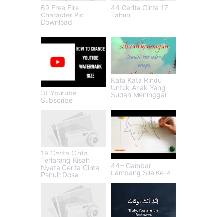
69 Free Fire
44 Cerita Cinta 17
Character Pic
Tahun
Download
Kata Kata Rindu
Untuk Anak Yang
31 Youtube
Sudah Meninggal
Subscribe
Watermark 150x150
19 Cerita Cinta
Terlarang Kisah
44+ Gambar
Nyata Cerita Cinta
Lambang Sila Ke-4
Penuh Dosa