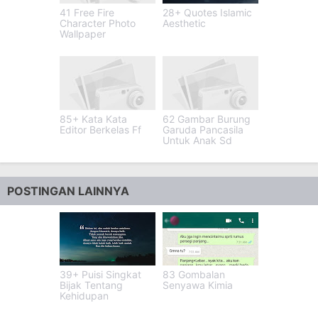
41 Free Fire
28+ Quotes Islamic
Character Photo
Aesthetic
Wallpaper
85+ Kata Kata
62 Gambar Burung
Editor Berkelas Ff
Garuda Pancasila
Untuk Anak Sd
POSTINGAN LAINNYA
39+ Puisi Singkat
83 Gombalan
Bijak Tentang
Senyawa Kimia
Kehidupan