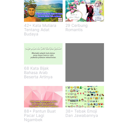
42+ Kata Mutiara
29 Cerbung
Tentang Adat
Romantis
Budaya
68 Kata Bijak
Bahasa Arab
Beserta Artinya
27+ Gombal Obat
88+ Pantun Buat
38+ Tebak Emoji
Pacar Lagi
Dan Jawabannya
Ngambek