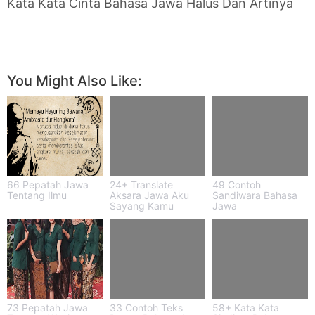
Kata Kata Cinta Bahasa Jawa Halus Dan Artinya
You Might Also Like:
66 Pepatah Jawa
24+ Translate
49 Contoh
Tentang Ilmu
Aksara Jawa Aku
Sandiwara Bahasa
Sayang Kamu
Jawa
73 Pepatah Jawa
33 Contoh Teks
58+ Kata Kata